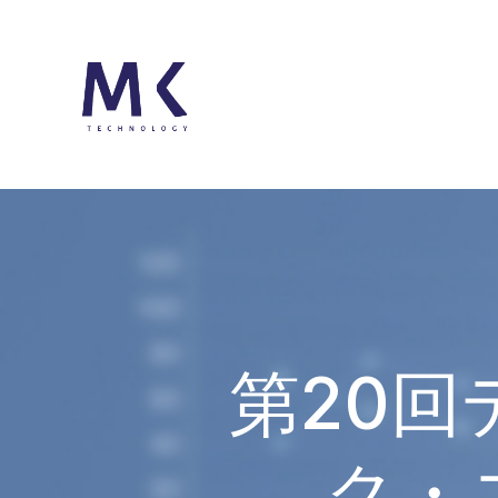
第20
ク・コ